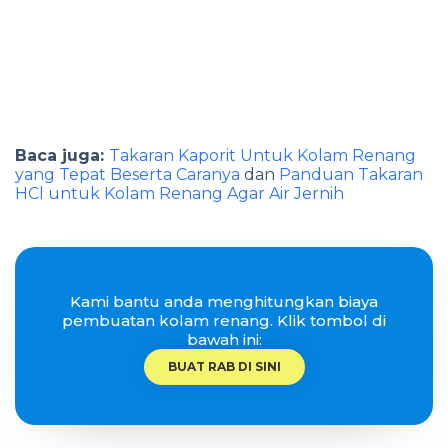
Baca juga:
Takaran Kaporit Untuk Kolam Renang
yang Tepat Beserta Caranya
dan
Panduan Takaran
HCl untuk Kolam Renang Agar Air Jernih
Kami bantu anda menghitungkan biaya
pembuatan kolam renang. Klik tombol di
bawah ini:
BUAT RAB DI SINI