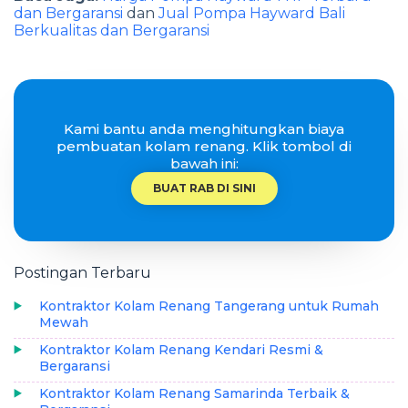
dan Bergaransi
dan
Jual Pompa Hayward Bali
Berkualitas dan Bergaransi
Kami bantu anda menghitungkan biaya
pembuatan kolam renang. Klik tombol di
bawah ini:
BUAT RAB DI SINI
Postingan Terbaru
Kontraktor Kolam Renang Tangerang untuk Rumah
Mewah
Kontraktor Kolam Renang Kendari Resmi &
Bergaransi
Kontraktor Kolam Renang Samarinda Terbaik &