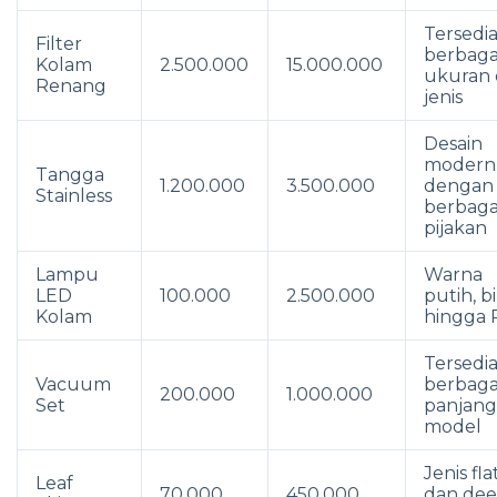
Tersedi
Filter
berbaga
Kolam
2.500.000
15.000.000
ukuran
Renang
jenis
Desain
modern
Tangga
1.200.000
3.500.000
dengan
Stainless
berbaga
pijakan
Lampu
Warna
LED
100.000
2.500.000
putih, bi
Kolam
hingga
Tersedi
Vacuum
berbaga
200.000
1.000.000
Set
panjang
model
Jenis fla
Leaf
70.000
450.000
dan de