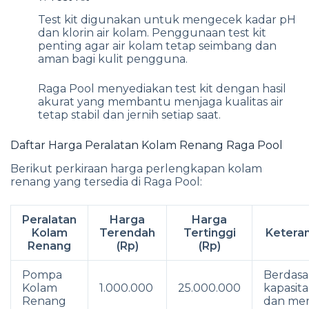
Test kit digunakan untuk mengecek kadar pH
dan klorin air kolam. Penggunaan test kit
penting agar air kolam tetap seimbang dan
aman bagi kulit pengguna.
Raga Pool menyediakan test kit dengan hasil
akurat yang membantu menjaga kualitas air
tetap stabil dan jernih setiap saat.
Daftar Harga Peralatan Kolam Renang Raga Pool
Berikut perkiraan harga perlengkapan kolam
renang yang tersedia di Raga Pool:
Peralatan
Harga
Harga
Kolam
Terendah
Tertinggi
Ketera
Renang
(Rp)
(Rp)
Pompa
Berdasa
Kolam
1.000.000
25.000.000
kapasita
Renang
dan me