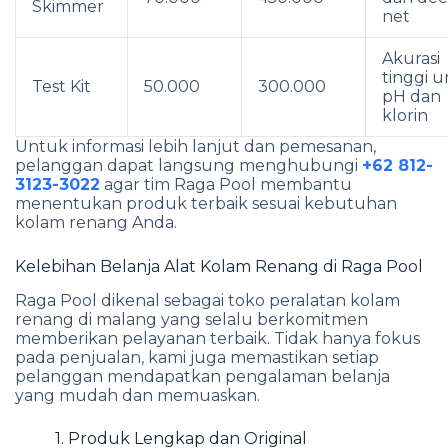
Skimmer
net
Akurasi
tinggi 
Test Kit
50.000
300.000
pH dan
klorin
Untuk informasi lebih lanjut dan pemesanan,
pelanggan dapat langsung menghubungi
+62 812-
3123-3022
agar tim Raga Pool membantu
menentukan produk terbaik sesuai kebutuhan
kolam renang Anda.
Kelebihan Belanja Alat Kolam Renang di Raga Pool
Raga Pool dikenal sebagai toko peralatan kolam
renang di malang yang selalu berkomitmen
memberikan pelayanan terbaik. Tidak hanya fokus
pada penjualan, kami juga memastikan setiap
pelanggan mendapatkan pengalaman belanja
yang mudah dan memuaskan.
1. Produk Lengkap dan Original