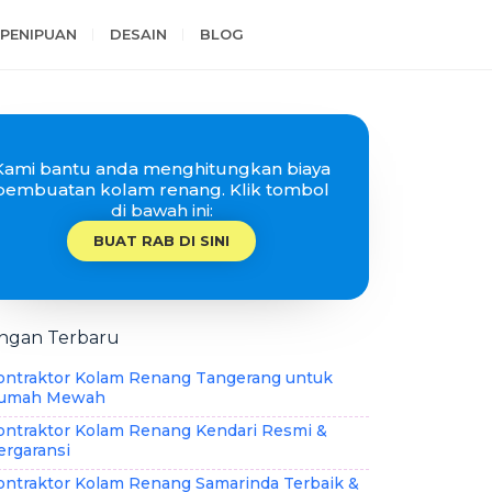
PENIPUAN
DESAIN
BLOG
Kami bantu anda menghitungkan biaya
pembuatan kolam renang. Klik tombol
di bawah ini:
BUAT RAB DI SINI
ingan Terbaru
ontraktor Kolam Renang Tangerang untuk
umah Mewah
ontraktor Kolam Renang Kendari Resmi &
ergaransi
ontraktor Kolam Renang Samarinda Terbaik &