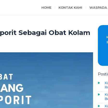
HOME
KONTAK KAMI
WASPADA 
porit Sebagai Obat Kolam
Post
K
R
K
B
K