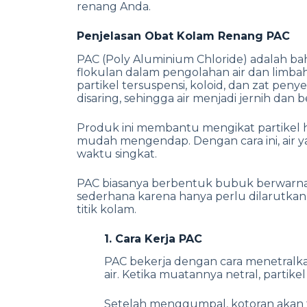
renang Anda.
Penjelasan Obat Kolam Renang PAC
PAC (Poly Aluminium Chloride) adalah ba
flokulan dalam pengolahan air dan limba
partikel tersuspensi, koloid, dan zat 
disaring, sehingga air menjadi jernih dan be
Produk ini membantu mengikat partikel h
mudah mengendap. Dengan cara ini, air y
waktu singkat.
PAC biasanya berbentuk bubuk berwarn
sederhana karena hanya perlu dilarutka
titik kolam.
1. Cara Kerja PAC
PAC bekerja dengan cara menetralka
air. Ketika muatannya netral, part
Setelah menggumpal, kotoran akan t