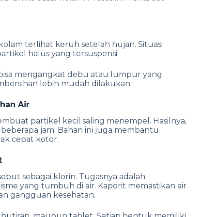
olam terlihat keruh setelah hujan. Situasi
partikel halus yang tersuspensi.
ak bisa mengangkat debu atau lumpur yang
embersihan lebih mudah dilakukan.
han Air
uat partikel kecil saling menempel. Hasilnya,
m beberapa jam.
Bahan ini juga membantu
dak cepat kotor.
t
sebut sebagai klorin. Tugasnya adalah
sme yang tumbuh di air. Kaporit memastikan air
an gangguan kesehatan.
 butiran, maupun tablet. Setiap bentuk memiliki