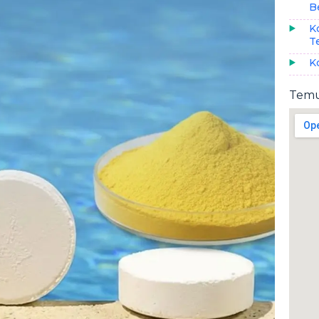
B
K
T
K
Temu