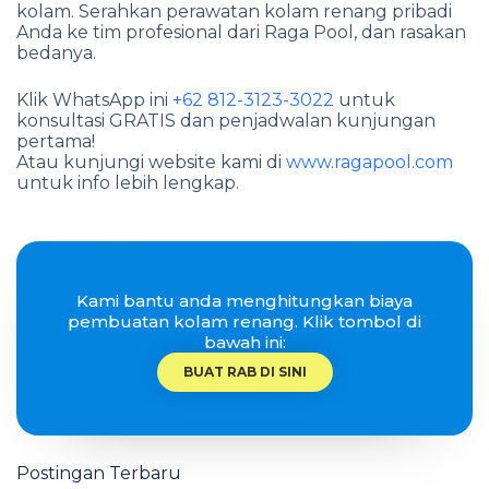
kolam. Serahkan perawatan kolam renang pribadi
Anda ke tim profesional dari Raga Pool, dan rasakan
bedanya.
Klik WhatsApp ini
+62 812-3123-3022
untuk
konsultasi GRATIS dan penjadwalan kunjungan
pertama!
Atau kunjungi website kami di
www.ragapool.com
untuk info lebih lengkap.
Kami bantu anda menghitungkan biaya
pembuatan kolam renang. Klik tombol di
bawah ini:
BUAT RAB DI SINI
Postingan Terbaru