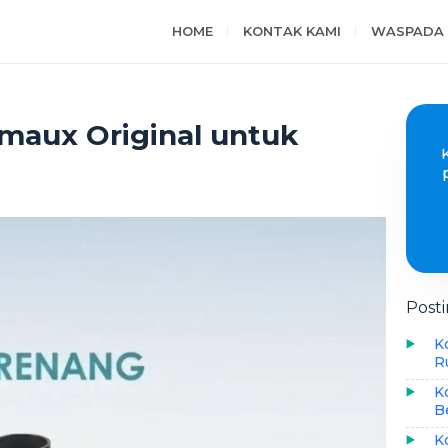
HOME
KONTAK KAMI
WASPADA 
maux Original untuk
Post
K
R
K
B
K