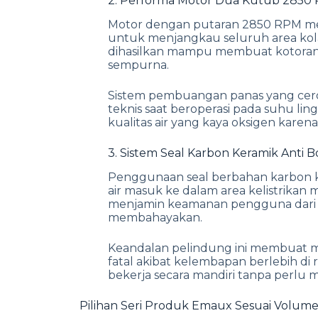
2. Performa Motor Dua Kutub 2850
Motor dengan putaran 2850 RPM men
untuk menjangkau seluruh area kola
dihasilkan mampu membuat kotoran di
sempurna.
Sistem pembuangan panas yang ce
teknis saat beroperasi pada suhu l
kualitas air yang kaya oksigen karena 
3. Sistem Seal Karbon Keramik Anti B
Penggunaan seal berbahan karbon 
air masuk ke dalam area kelistrikan 
menjamin keamanan pengguna dari 
membahayakan.
Keandalan pelindung ini membuat mo
fatal akibat kelembapan berlebih di
bekerja secara mandiri tanpa perlu 
Pilihan Seri Produk Emaux Sesuai Volu