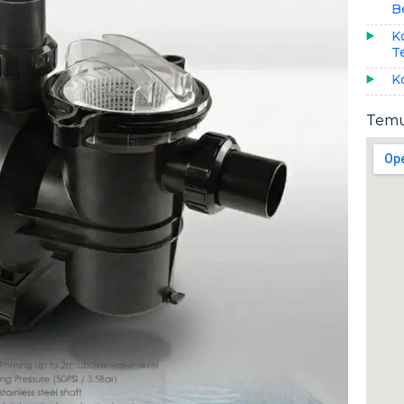
B
K
T
K
Temu