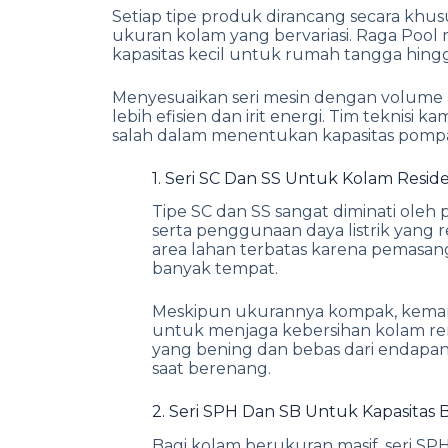
Setiap tipe produk dirancang secara kh
ukuran kolam yang bervariasi. Raga Pool 
kapasitas kecil untuk rumah tangga hingga
Menyesuaikan seri mesin dengan volume a
lebih efisien dan irit energi. Tim teknisi 
salah dalam menentukan kapasitas pompa 
1. Seri SC Dan SS Untuk Kolam Reside
Tipe SC dan SS sangat diminati oleh
serta penggunaan daya listrik yang 
area lahan terbatas karena pemasan
banyak tempat.
Meskipun ukurannya kompak, kemamp
untuk menjaga kebersihan kolam rena
yang bening dan bebas dari endap
saat berenang.
2. Seri SPH Dan SB Untuk Kapasitas 
Bagi kolam berukuran masif, seri SP