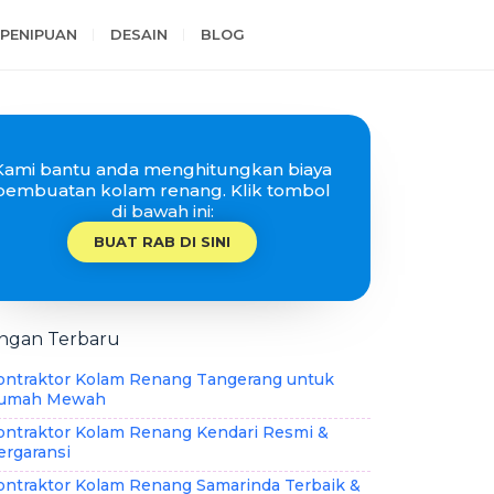
PENIPUAN
DESAIN
BLOG
Kami bantu anda menghitungkan biaya
pembuatan kolam renang. Klik tombol
di bawah ini:
BUAT RAB DI SINI
ingan Terbaru
ontraktor Kolam Renang Tangerang untuk
umah Mewah
ontraktor Kolam Renang Kendari Resmi &
ergaransi
ontraktor Kolam Renang Samarinda Terbaik &