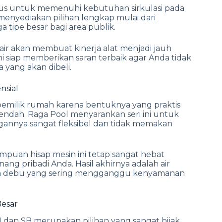
usus untuk memenuhi kebutuhan sirkulasi pada
menyediakan pilihan lengkap mulai dari
 tipe besar bagi area publik.
ir akan membuat kinerja alat menjadi jauh
kami siap memberikan saran terbaik agar Anda tidak
yang akan dibeli.
nsial
 pemilik rumah karena bentuknya yang praktis
rendah. Raga Pool menyarankan seri ini untuk
gannya sangat fleksibel dan tidak memakan
uan hisap mesin ini tetap sangat hebat
ng pribadi Anda. Hasil akhirnya adalah air
an debu yang sering mengganggu kenyamanan
Besar
H dan SB merupakan pilihan yang sangat bijak