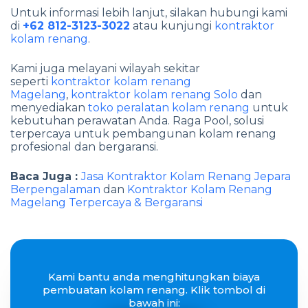
Untuk informasi lebih lanjut, silakan hubungi kami
di
+62 812-3123-3022
atau kunjungi
kontraktor
kolam renang
.
Kami juga melayani wilayah sekitar
seperti
kontraktor kolam renang
Magelang
,
kontraktor kolam renang Solo
dan
menyediakan
toko peralatan kolam renang
untuk
kebutuhan perawatan Anda. Raga Pool, solusi
terpercaya untuk pembangunan kolam renang
profesional dan bergaransi.
Baca Juga :
Jasa Kontraktor Kolam Renang Jepara
Berpengalaman
dan
Kontraktor Kolam Renang
Magelang Terpercaya & Bergaransi
Kami bantu anda menghitungkan biaya
pembuatan kolam renang. Klik tombol di
bawah ini: