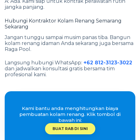
A: Ada. Kami siap untuk kontrak perawatan rutin
jangka panjang.
Hubungi Kontraktor Kolam Renang Semarang
Sekarang
Jangan tunggu sampai musim panas tiba. Bangun
kolam renang idaman Anda sekarang juga bersama
Raga Pool.
Langsung hubungi WhatsApp:
+62 812-3123-3022
dan jadwalkan konsultasi gratis bersama tim
profesional kami.
Kami bantu anda menghitungkan biaya
pembuatan kolam renang. Klik tombol di
bawah ini:
BUAT RAB DI SINI