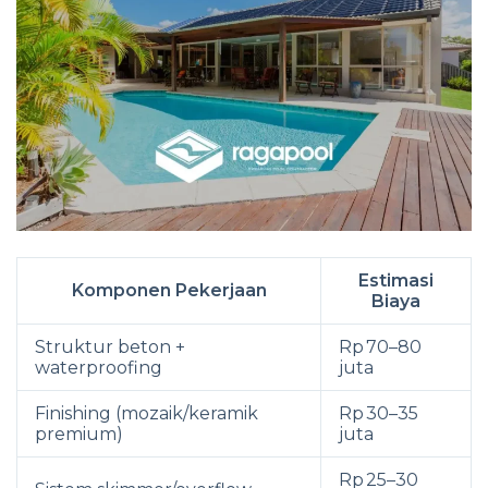
Estimasi
Komponen Pekerjaan
Biaya
Struktur beton +
Rp 70–80
waterproofing
juta
Finishing (mozaik/keramik
Rp 30–35
premium)
juta
Rp 25–30