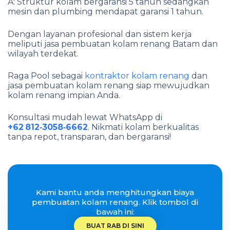
A: Struktur kolam bergaransi 5 tahun sedangkan
mesin dan plumbing mendapat garansi 1 tahun.
Dengan layanan profesional dan sistem kerja
meliputi jasa pembuatan kolam renang Batam dan
wilayah terdekat.
Raga Pool sebagai
kontraktor kolam renang
dan
jasa pembuatan kolam renang siap mewujudkan
kolam renang impian Anda.
Konsultasi mudah lewat WhatsApp di
+62 812‑3058‑6662
. Nikmati kolam berkualitas
tanpa repot, transparan, dan bergaransi!
Kami bantu anda menghitungkan biaya
pembuatan kolam renang. Klik tombol di
bawah ini:
BUAT RAB DI SINI