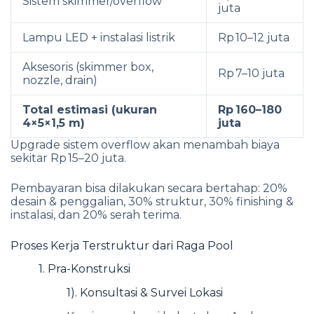
Sistem skimmer/overflow
juta
Lampu LED + instalasi listrik
Rp 10–12 juta
Aksesoris (skimmer box,
Rp 7–10 juta
nozzle, drain)
Total estimasi (ukuran
Rp 160–180
4×5×1,5 m)
juta
Upgrade sistem overflow akan menambah biaya
sekitar Rp 15–20 juta.
Pembayaran bisa dilakukan secara bertahap: 20%
desain & penggalian, 30% struktur, 30% finishing &
instalasi, dan 20% serah terima.
Proses Kerja Terstruktur dari Raga Pool
1. Pra-Konstruksi
1). Konsultasi & Survei Lokasi