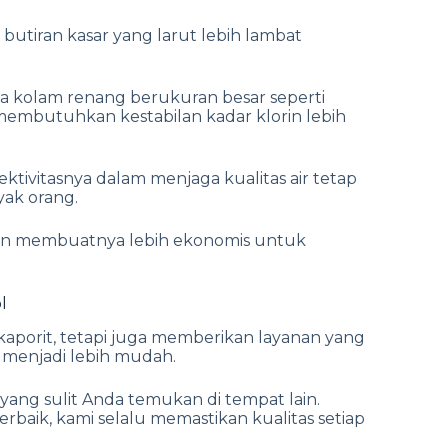
butiran kasar yang larut lebih lambat
da kolam renang berukuran besar seperti
mbutuhkan kestabilan kadar klorin lebih
ektivitasnya dalam menjaga kualitas air tetap
yak orang.
lahan membuatnya lebih ekonomis untuk
l
aporit, tetapi juga memberikan layanan yang
menjadi lebih mudah.
ang sulit Anda temukan di tempat lain.
aik, kami selalu memastikan kualitas setiap