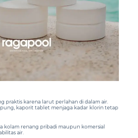
 praktis karena larut perlahan di dalam air.
pung, kaporit tablet menjaga kadar klorin tetap
ada kolam renang pribadi maupun komersial
litas air.