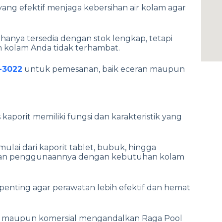
yang efektif menjaga kebersihan air kolam agar
hanya tersedia dengan stok lengkap, tetapi
n kolam Anda tidak terhambat.
-3022
untuk pemesanan, baik eceran maupun
kaporit memiliki fungsi dan karakteristik yang
lai dari kaporit tablet, bubuk, hingga
ikan penggunaannya dengan kebutuhan kolam
 penting agar perawatan lebih efektif dan hemat
di maupun komersial mengandalkan Raga Pool