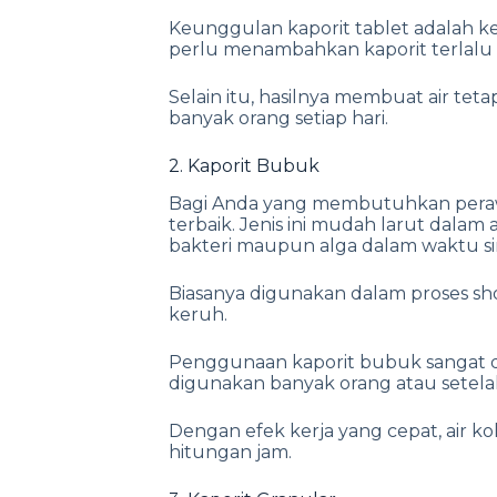
Keunggulan kaporit tablet adalah ke
perlu menambahkan kaporit terlalu 
Selain itu, hasilnya membuat air tet
banyak orang setiap hari.
2. Kaporit Bubuk
Bagi Anda yang membutuhkan perawa
terbaik. Jenis ini mudah larut dala
bakteri maupun alga dalam waktu si
Biasanya digunakan dalam proses sho
keruh.
Penggunaan kaporit bubuk sangat d
digunakan banyak orang atau setela
Dengan efek kerja yang cepat, air k
hitungan jam.