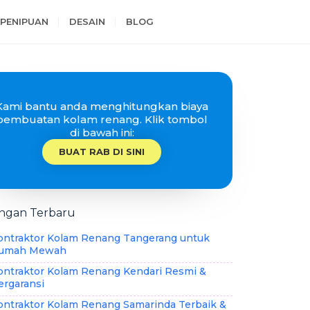
PENIPUAN
DESAIN
BLOG
Kami bantu anda menghitungkan biaya
pembuatan kolam renang. Klik tombol
di bawah ini:
BUAT RAB DI SINI
ingan Terbaru
ontraktor Kolam Renang Tangerang untuk
umah Mewah
ontraktor Kolam Renang Kendari Resmi &
ergaransi
ontraktor Kolam Renang Samarinda Terbaik &