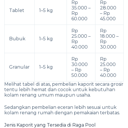
Rp
Rp
35.000 –
28.000
Tablet
1–5 kg
Rp
– Rp
60.000
45.000
Rp
Rp
25.000 –
18.000 –
Bubuk
1–5 kg
Rp
Rp
40.000
30.000
Rp
Rp
30.000
25.000
Granular
1–5 kg
– Rp
– Rp
50.000
40.000
Melihat tabel di atas, pembelian kaporit secara grosir
tentu lebih hemat dan cocok untuk kebutuhan
kolam renang umum maupun usaha.
Sedangkan pembelian eceran lebih sesuai untuk
kolam renang rumah dengan pemakaian terbatas.
Jenis Kaporit yang Tersedia di Raga Pool