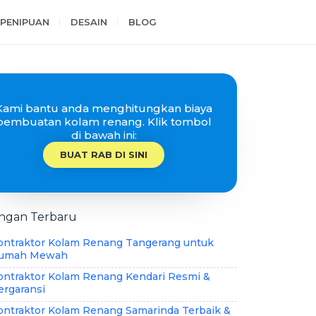
PENIPUAN
DESAIN
BLOG
Kami bantu anda menghitungkan biaya
pembuatan kolam renang. Klik tombol
di bawah ini:
BUAT RAB DI SINI
ingan Terbaru
ontraktor Kolam Renang Tangerang untuk
umah Mewah
ontraktor Kolam Renang Kendari Resmi &
ergaransi
ontraktor Kolam Renang Samarinda Terbaik &