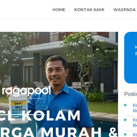
HOME
KONTAK KAMI
WASPADA 
Post
K
R
K
B
K