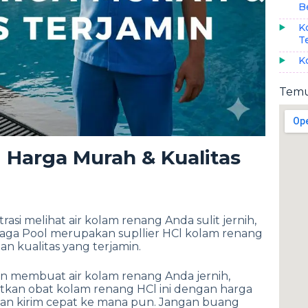
B
K
T
K
Temu
 Harga Murah & Kualitas
asi melihat air kolam renang Anda sulit jernih,
aga Pool merupakan supllier HCl kolam renang
 kualitas yang terjamin.
n membuat air kolam renang Anda jernih,
patkan obat kolam renang HCl ini dengan harga
yanan kirim cepat ke mana pun. Jangan buang