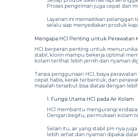
Setiap produk dikemas rapi sehingga 
Proses pengiriman juga cepat dan me
Layanan ini memastikan pelanggan ti
selalu siap menyediakan produk kap
Mengapa HCl Penting untuk Perawatan 
HCl berperan penting untuk menurunkan 
stabil, klorin mampu bekerja optimal memb
kolam terlihat lebih jernih dan nyaman d
Tanpa penggunaan HCl, biaya perawatan kol
cepat habis, kerak terbentuk, dan perawa
masalah tersebut bisa diatasi dengan lebih
1. Fungsi Utama HCl pada Air Kolam
HCl membantu mengurangi endapan 
Dengan begitu, permukaan kolam te
Selain itu, air yang stabil pH-nya ju
lebih sehat dan nyaman dipakai dala