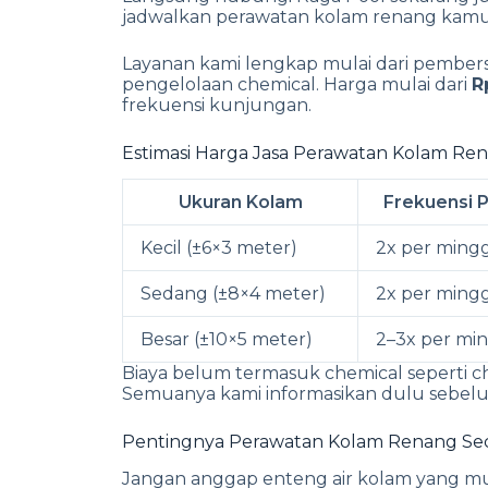
jadwalkan perawatan kolam renang kamu, ba
Layanan kami lengkap mulai dari pembersi
pengelolaan chemical. Harga mulai dari
R
frekuensi kunjungan.
Estimasi Harga Jasa Perawatan Kolam Re
Ukuran Kolam
Frekuensi 
Kecil (±6×3 meter)
2x per ming
Sedang (±8×4 meter)
2x per ming
Besar (±10×5 meter)
2–3x per mi
Biaya belum termasuk chemical seperti chl
Semuanya kami informasikan dulu sebelu
Pentingnya Perawatan Kolam Renang Sec
Jangan anggap enteng air kolam yang mula