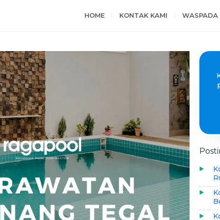
HOME
KONTAK KAMI
WASPADA 
Post
K
R
K
B
K