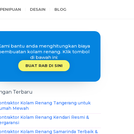
PENIPUAN
DESAIN
BLOG
Kami bantu anda menghitungkan biaya
pembuatan kolam renang. Klik tombol
di bawah ini:
BUAT RAB DI SINI
ingan Terbaru
ontraktor Kolam Renang Tangerang untuk
umah Mewah
ontraktor Kolam Renang Kendari Resmi &
ergaransi
ontraktor Kolam Renang Samarinda Terbaik &