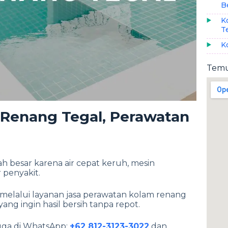
B
K
T
K
Temu
 Renang Tegal, Perawatan
h besar karena air cepat keruh, mesin
 penyakit.
a melalui layanan jasa perawatan kolam renang
ng ingin hasil bersih tanpa repot.
uga di WhatsApp:
+62 812-3123-3022
dan