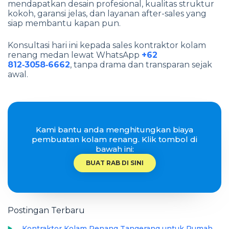
mendapatkan desain profesional, kualitas struktur
kokoh, garansi jelas, dan layanan after-sales yang
siap membantu kapan pun.
Konsultasi hari ini kepada sales kontraktor kolam
renang medan lewat WhatsApp
+62
812‑3058‑6662
, tanpa drama dan transparan sejak
awal.
Kami bantu anda menghitungkan biaya
pembuatan kolam renang. Klik tombol di
bawah ini:
BUAT RAB DI SINI
Postingan Terbaru
Kontraktor Kolam Renang Tangerang untuk Rumah