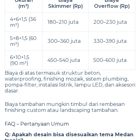
Ukuran
Biaya
Biaya
(m³)
Skimmer (Rp)
Overflow (Rp)
4×6×1,5 (36
180–210 juta
200–230 juta
m³)
5×8×1,5 (60
300–360 juta
330–390 juta
m³)
6×10×1,5
450–540 juta
500–600 juta
(90 m³)
Biaya di atas termasuk struktur beton,
waterproofing, finishing mozaik, sistem plumbing,
pompa-filter, instalasi listrik, lampu LED, dan aksesori
dasar.
Biaya tambahan mungkin timbul dari rembesan
finishing custom atau landscaping tambahan.
FAQ – Pertanyaan Umum
Q: Apakah desain bisa disesuaikan tema Medan