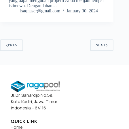
yang dapat mengubah properti Anda menjadi tempat
istimewa. Dengan lahan…
isaqnaser@gmail.com
January 30, 2024
PREV
NEXT
Jl. Dr. Sahardjo No.58,
Kota Kediri, Jawa Timur
Indonesia – 64116
QUICK LINK
Home