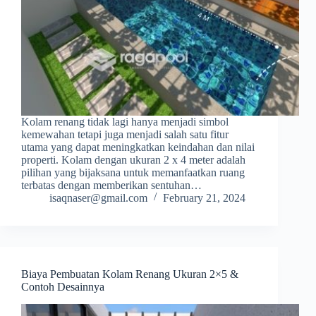
Kolam renang tidak lagi hanya menjadi simbol
kemewahan tetapi juga menjadi salah satu fitur
utama yang dapat meningkatkan keindahan dan nilai
properti. Kolam dengan ukuran 2 x 4 meter adalah
pilihan yang bijaksana untuk memanfaatkan ruang
terbatas dengan memberikan sentuhan…
isaqnaser@gmail.com
February 21, 2024
Biaya Pembuatan Kolam Renang Ukuran 2×5 &
Contoh Desainnya