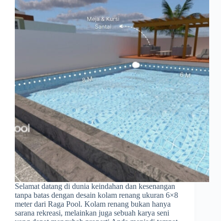
Selamat datang di dunia keindahan dan kesenangan
tanpa batas dengan desain kolam renang ukuran 6×8
meter dari Raga Pool. Kolam renang bukan hanya
sarana rekreasi, melainkan juga sebuah karya seni