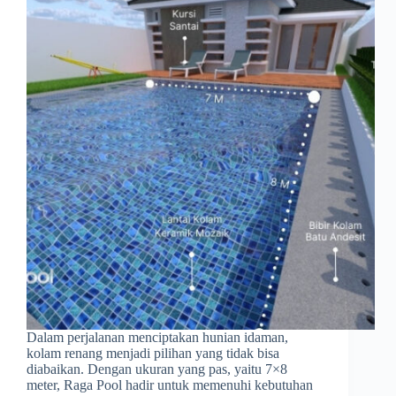
Dalam perjalanan menciptakan hunian idaman,
kolam renang menjadi pilihan yang tidak bisa
diabaikan. Dengan ukuran yang pas, yaitu 7×8
meter, Raga Pool hadir untuk memenuhi kebutuhan